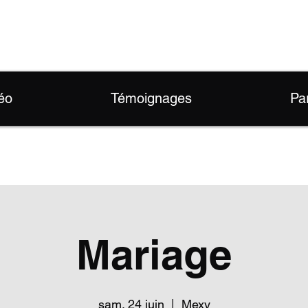
éo
Témoignages
Pa
Mariage
sam. 24 juin
  |  
Mexy